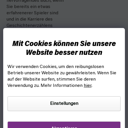
hervorragendes Buch, wenn
Sie bereits ein etwas
erfahrenerer Spieler sind
und in die Karriere des
Geschichtenerzählens
einsteigen wollen.
Mit Cookies können Sie unsere
Du findest hier viele
Website besser nutzen
Anregungen für die
Gestaltung deiner eigenen
Kampagnen, Quests, NSCs,
Wir verwenden Cookies, um den reibungslosen
Städte und anderer
Betrieb unserer Website zu gewährleisten. Wenn Sie
Elemente, die du dann in
auf der Website surfen, stimmen Sie deren
einem Spiel mit Freunden
Verwendung zu. Mehr Informationen
hier
.
verwenden kannst.
Außerdem gibt es für viele
Einstellungen
Kreaturen, Gegenstände
oder Quests eine
Hintergrundgeschichte.