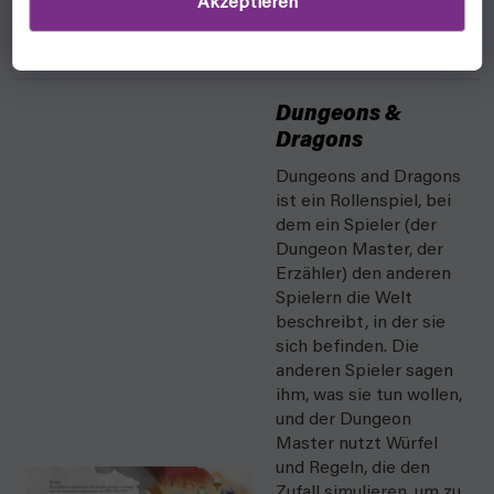
Akzeptieren
Dungeons &
Dragons
Dungeons and Dragons
ist ein Rollenspiel, bei
dem ein Spieler (der
Dungeon Master, der
Erzähler) den anderen
Spielern die Welt
beschreibt, in der sie
sich befinden. Die
anderen Spieler sagen
ihm, was sie tun wollen,
und der Dungeon
Master nutzt Würfel
und Regeln, die den
Zufall simulieren, um zu