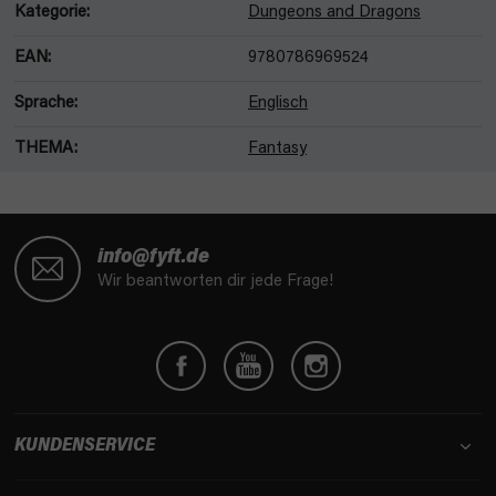
Kategorie
:
Dungeons and Dragons
EAN
:
9780786969524
Sprache
:
Englisch
THEMA
:
Fantasy
F
u
info@fyft.de
ß
Wir beantworten dir jede Frage!
z
e
i
l
e
KUNDENSERVICE