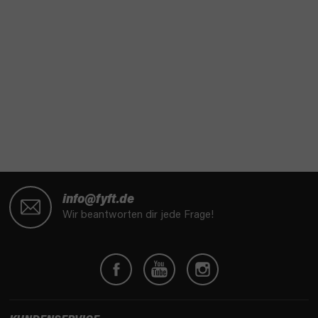
F
u
info@fyft.de
ß
Wir beantworten dir jede Frage!
z
e
i
l
e