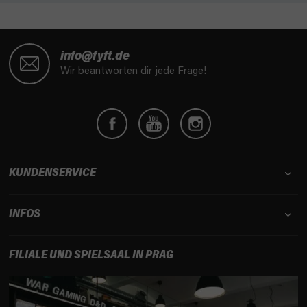
F
u
info@fyft.de
ß
Wir beantworten dir jede Frage!
z
e
i
l
e
KUNDENSERVICE
INFOS
FILIALE UND SPIELSAAL IN PRAG