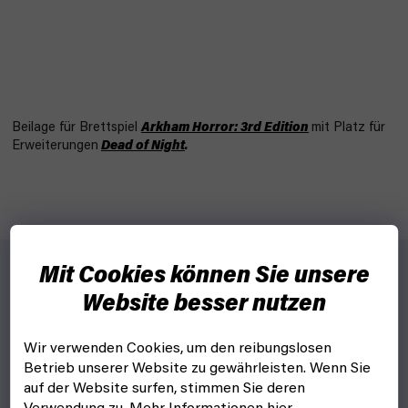
Beilage für Brettspiel
Arkham Horror: 3rd Edition
mit Platz für
Erweiterungen
Dead of Night
.
Mit Cookies können Sie unsere
Website besser nutzen
Für wen?
Für Spieler von
Arkham Horror: 3rd Edition
.
Wir verwenden Cookies, um den reibungslosen
Und warum?
Betrieb unserer Website zu gewährleisten. Wenn Sie
auf der Website surfen, stimmen Sie deren
Alles wurde so gestaltet, dass es ordentlich, organisiert und