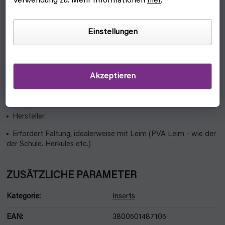
Verwendung zu. Mehr Informationen
hier
.
einfach und sicher in der Schachtel transportiert werden kann.
Der Einsatz enthält das Grundspiel und die Erweiterung
Dead
Einstellungen
of Night.
Das Vorbereiten und Aufräumen des Spiels nimmt weniger
Zeit in Anspruch.
Akzeptieren
Ein einfacher Aufbau, den jeder bewältigen kann.
Merkmale:
Hersteller.
Erfordert Faltung, idealerweise mit Leim (PVA Leim - wie der
der Schule. Herkules etc.)
ZUSÄTZLICHE PARAMETER
Kategorie
:
Inserts
EAN
:
3800501487105