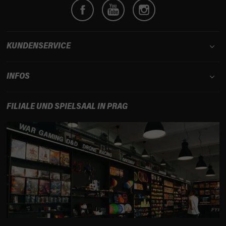
i
l
e
KUNDENSERVICE
INFOS
FILIALE UND SPIELSAAL IN PRAG