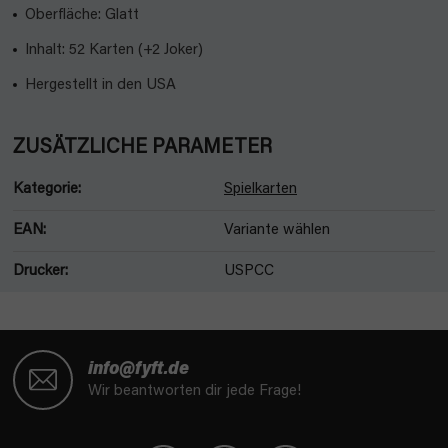
Oberfläche: Glatt
Inhalt: 52 Karten (+2 Joker)
Hergestellt in den USA
ZUSÄTZLICHE PARAMETER
Kategorie
:
Spielkarten
EAN
:
Variante wählen
Drucker
:
USPCC
F
u
info@fyft.de
ß
Wir beantworten dir jede Frage!
z
e