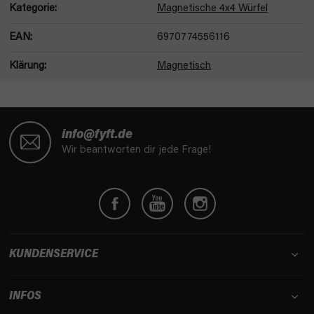
Kategorie
:
Magnetische 4x4 Würfel
EAN
:
6970774556116
Klärung
:
Magnetisch
F
u
info@fyft.de
ß
Wir beantworten dir jede Frage!
z
e
i
l
e
KUNDENSERVICE
INFOS