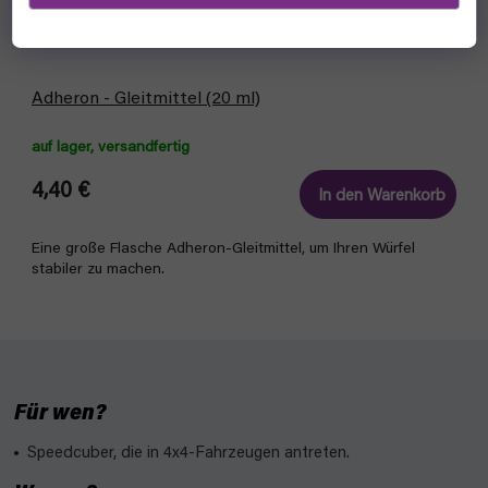
Adheron - Gleitmittel (20 ml)
auf lager, versandfertig
4,40 €
In den Warenkorb
Eine große Flasche Adheron-Gleitmittel, um Ihren Würfel
stabiler zu machen.
Für wen?
Speedcuber, die in 4x4-Fahrzeugen antreten.