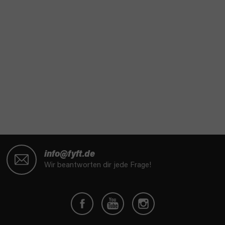
F
u
info@fyft.de
ß
Wir beantworten dir jede Frage!
z
e
i
l
e