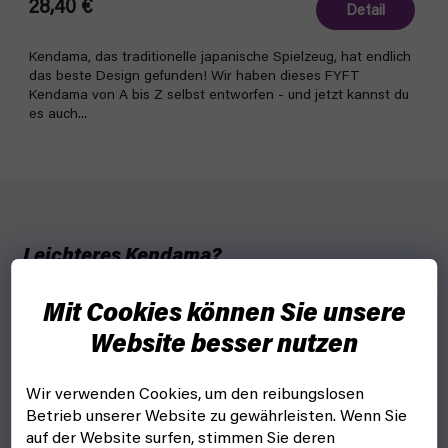
28,40 €
Detail
Kendama, das traditionelle japanische Spielzeug, hat endlich
das beste Design gefunden! Wir haben dieses FYFT
Kendama von A bis Z selbst entworfen - und jetzt kannst du
es auch...
Leichteres Kendama?
Die Pille ist ein originelles
Mit Cookies können Sie unsere
und stilvolles Spielzeug, das
die Form einer Pille hat
und
Website besser nutzen
aus zwei Holzrollen besteht,
die ineinander passen und
Wir verwenden Cookies, um den reibungslosen
mit einer Schnur verbunden
Betrieb unserer Website zu gewährleisten. Wenn Sie
sind.
auf der Website surfen, stimmen Sie deren