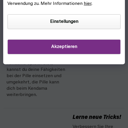
Verwendung zu. Mehr Informationen
hier
.
Die Pill basiert auf einem
Spielzeug namens Kendama
und ist eine vereinfachte
Einstellungen
Version dieses Spielzeugs,
aber lass dich nicht
täuschen, es ist definitiv
nicht einfach.
Akzeptieren
Wenn du ein erfahrener
Kendama-Spieler bist,
kannst du deine Fähigkeiten
bei der Pille einsetzen und
umgekehrt, die Pille kann
dich beim Kendama
weiterbringen.
Lerne neue Tricks!
Verbessern Sie Ihre