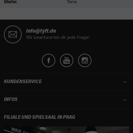
Marke
:
Terra
F
u
info@fyft.de
ß
Wir beantworten dir jede Frage!
z
e
i
l
e
KUNDENSERVICE
INFOS
FILIALE UND SPIELSAAL IN PRAG