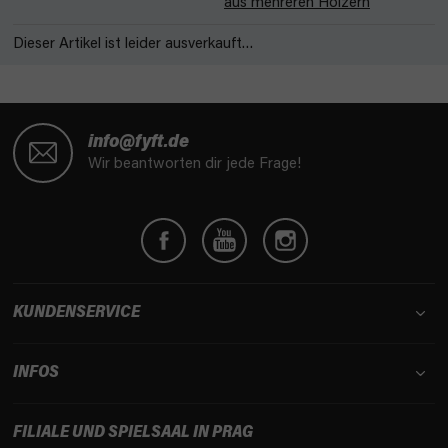
aus mehreren Hölzern
Dieser Artikel ist leider ausverkauft…
F
u
info@fyft.de
ß
Wir beantworten dir jede Frage!
z
e
i
l
e
KUNDENSERVICE
INFOS
FILIALE UND SPIELSAAL IN PRAG