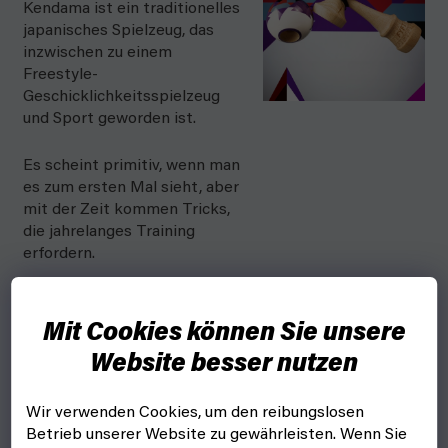
Kendama ist ein traditionelles
japanisches Spielzeug, das
inzwischen zu einem
Freestyle-
Geschicklichkeitsspielzeug
und Sport geworden ist.
Es scheint primitiv, wenn man
es zum ersten Mal sieht, aber
mit der Zeit kommen Tricks,
die jahrelanges Training
erfordern.
Mit Cookies können Sie unsere
FYFT-Form,
klebriges Tama
Website besser nutzen
und Bambusholz
Wir verwenden Cookies, um den reibungslosen
Wir haben unsere
Betrieb unserer Website zu gewährleisten. Wenn Sie
Erfahrung genutzt und