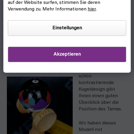
auf der Website surfen, stimmen Sie deren
die Form dieses
Verwendung zu. Mehr Informationen
hier
.
Kendama selbst
entworfen. Deshalb
nennen wir es
FYFT-
Einstellungen
Form
!
Das klebrige Tama
und das Loch in der
Akzeptieren
Bodenschale sind vor
allem bei Mondtricks
sehr nützlich, und das
schön
kontrastierende
Kugeldesign gibt
Ihnen einen guten
Überblick über die
Position des Tamas.
Wir haben dieses
Modell mit