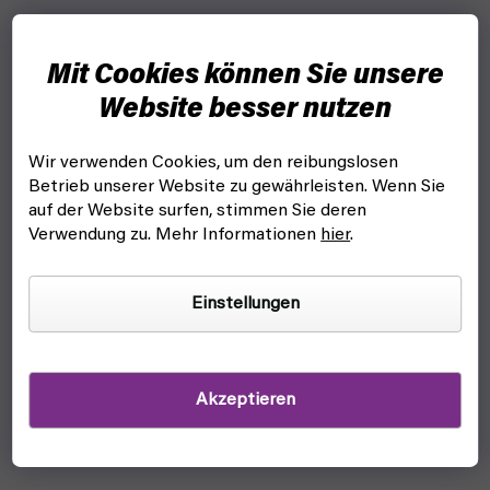
Mit Cookies können Sie unsere
Website besser nutzen
Wir verwenden Cookies, um den reibungslosen
Betrieb unserer Website zu gewährleisten. Wenn Sie
auf der Website surfen, stimmen Sie deren
Verwendung zu. Mehr Informationen
hier
.
Star Wars: Legion - Din Djarin & Grogu Operative
Expansion - EN (FFG)
Einstellungen
wir warten auf nachlieferung
23,90 €
Detail
Akzeptieren
Miniaturen von Mandalorian Din Djarin & Grogu für
Figurenspiel Star Wars Legion.