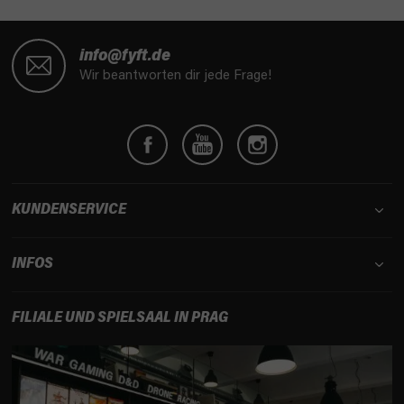
F
u
info@fyft.de
ß
Wir beantworten dir jede Frage!
z
e
i
l
e
KUNDENSERVICE
INFOS
FILIALE UND SPIELSAAL IN PRAG