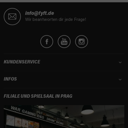
F
u
info@fyft.de
ß
Wir beantworten dir jede Frage!
z
e
i
l
e
KUNDENSERVICE
INFOS
FILIALE UND SPIELSAAL IN PRAG