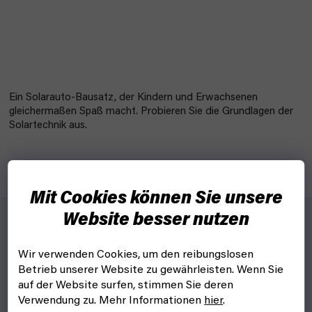
Ein Solarauto-Bausatz, der Kindern und Erwachsenen
gleichermaßen Spaß macht. Probieren Sie die Grundlagen der
Solartechnik aus.
Mit Cookies können Sie unsere
Website besser nutzen
Für wen?
Wir verwenden Cookies, um den reibungslosen
Betrieb unserer Website zu gewährleisten. Wenn Sie
Für Kinder und Erwachsene.
auf der Website surfen, stimmen Sie deren
Warum?
Verwendung zu. Mehr Informationen
hier
.