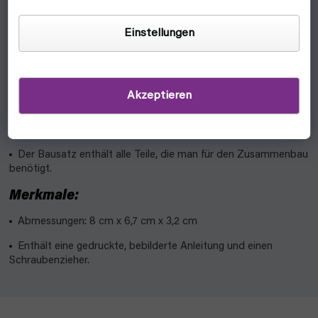
Solarauto-Spielzeug, das die manuelle Geschicklichkeit und
Fantasie fördert.
Einstellungen
Das Spielzeugauto benötigt keine zusätzlichen
Energiequellen, es wird nur von einem Solarpanel angetrieben,
das bei direkter Sonneneinstrahlung genug Energie liefert, um
das Auto in Bewegung zu setzen.
Akzeptieren
Es vermittelt Kindern die Grundlagen der Solartechnik und
klärt sie über Ökologie auf.
Der Bausatz enthält alle Teile, die man für den Zusammenbau
benötigt.
Merkmale:
Abmessungen: 8 cm x 6,7 cm x 3,2 cm
Enthält eine gedruckte, bebilderte Anleitung und einen
Schraubenzieher.