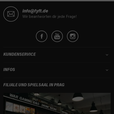
F
u
info@fyft.de
ß
Wir beantworten dir jede Frage!
z
e
i
l
e
KUNDENSERVICE
INFOS
FILIALE UND SPIELSAAL IN PRAG