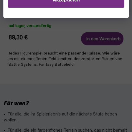
Akzeptieren
Battle Systems: Fantasy Battlefield
auf lager, versandfertig
89,30 €
In den Warenkorb
Jedes Figurenspiel braucht eine passende Kulisse. Wie wäre
es mit einem offenen Feld inmitten der zerstörten Ruinen von
Battle Systems: Fantasy Battlefield.
Für wen?
Für alle, die ihr Spielerlebnis auf die nächste Stufe heben
wollen.
Für alle, die ein farbenfrohes Terrain suchen, das nicht bemalt