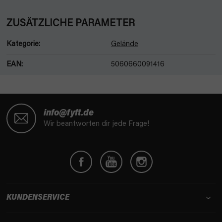
ZUSÄTZLICHE PARAMETER
Kategorie
:
Gelände
EAN
:
5060660091416
F
u
info@fyft.de
ß
Wir beantworten dir jede Frage!
z
e
i
l
e
KUNDENSERVICE