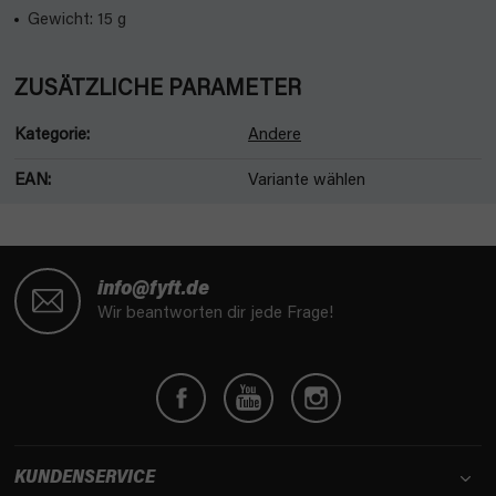
Gewicht: 15 g
ZUSÄTZLICHE PARAMETER
Kategorie
:
Andere
EAN
:
Variante wählen
F
u
info@fyft.de
ß
Wir beantworten dir jede Frage!
z
e
i
l
e
KUNDENSERVICE