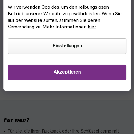
Wir verwenden Cookies, um den reibungslosen
Betrieb unserer Website zu gewährleisten. Wenn Sie
auf der Website surfen, stimmen Sie deren
Verwendung zu. Mehr Informationen
hier
.
GAN Mosaik-Würfel (6 x 6 Würfel)
auf lager, versandfertig
Einstellungen
81,20 €
In den Warenkorb
Kreieren Sie originelle Kunstwerke mit dem neuen GAN-
Akzeptieren
Mosaik mit 36 kleinen 3x3 Rubiks-Würfeln. Wecken Sie Ihre
Kreativität!
Für wen?
Für alle, die ihren Rucksack oder ihre Schlüssel gerne mit