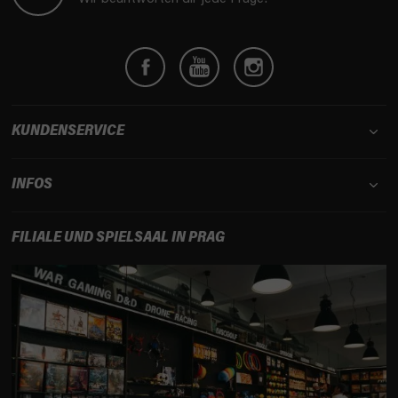
z
e
i
l
e
KUNDENSERVICE
INFOS
FILIALE UND SPIELSAAL IN PRAG