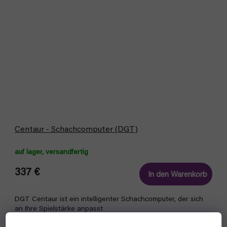
Centaur - Schachcomputer (DGT)
auf lager, versandfertig
337 €
In den Warenkorb
DGT Centaur ist ein intelligenter Schachcomputer, der sich
an Ihre Spielstärke anpasst