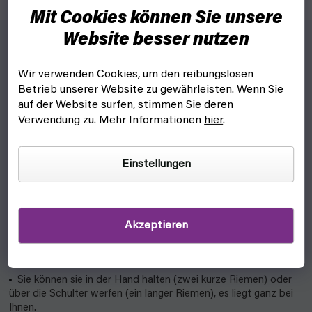
Mit Cookies können Sie unsere
Website besser nutzen
P
von wem?
Wir verwenden Cookies, um den reibungslosen
Betrieb unserer Website zu gewährleisten. Wenn Sie
Für diejenigen, die ihr Centaur-Schachbrett auf Reisen nicht
auf der Website surfen, stimmen Sie deren
beschädigen wollen
Verwendung zu. Mehr Informationen
hier
.
Aber auch für diejenigen, die es zu Hause sicher aufbewahren
wollen
Einstellungen
Und warum?
Akzeptieren
Die Centaur-Reisetasche ist eine qualitativ hochwertige,
gepolsterte Tasche mit sicheren Fächern zum Transport Ihres
Schachbretts.
Sie können sie in der Hand halten (zwei kurze Riemen) oder
über die Schulter werfen (ein langer Riemen), es liegt ganz bei
Ihnen.