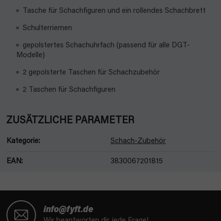
Tasche für Schachfiguren und ein rollendes Schachbrett
Schulterriemen
gepolstertes Schachuhrfach (passend für alle DGT-
Modelle)
2 gepolsterte Taschen für Schachzubehör
2 Taschen für Schachfiguren
ZUSÄTZLICHE PARAMETER
Kategorie
:
Schach-Zubehör
EAN
:
3830067201815
F
u
info@fyft.de
ß
Wir beantworten dir jede Frage!