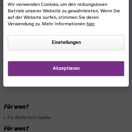
Wir verwenden Cookies, um den reibungslosen
Betrieb unserer Website zu gewährleisten. Wenn Sie
auf der Website surfen, stimmen Sie deren
Battletech: Clan Invasion - EN (CGL)
Verwendung zu. Mehr Informationen
hier
.
wir warten auf nachlieferung
Einstellungen
46,60 €
Detail
Neue Clans in dem Roboterkriegsspiel BattleTech: Clan
Akzeptieren
Invasion.
Für wen?
Für BattleTech-Spieler.
Für wen?