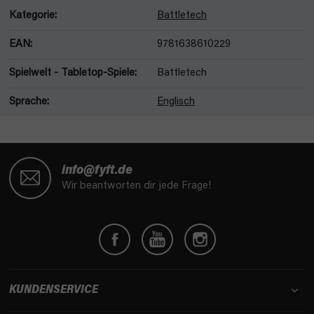
Kategorie
:
Battletech
EAN
:
9781638610229
Spielwelt - Tabletop-Spiele
:
Battletech
Sprache
:
Englisch
F
u
info@fyft.de
ß
Wir beantworten dir jede Frage!
z
e
i
l
e
KUNDENSERVICE