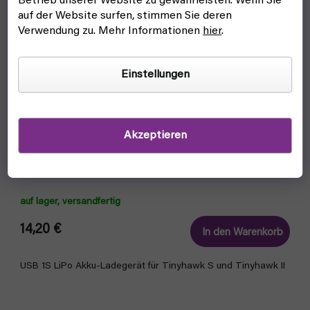
Betrieb unserer Website zu gewährleisten. Wenn Sie
auf der Website surfen, stimmen Sie deren
Verwendung zu. Mehr Informationen
hier
.
Einstellungen
Akzeptieren
Ladegerät 4 Port 1S LiPo USB (EMAX)
auf lager, versandfertig
14,20 €
In den Warenkorb
USB 1S LiPo Akku-Ladegerät für Tinyhawk S und Tinyhawk II