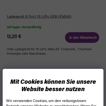
Ladegerät 6 Port 1S LiPo USB (EMAX)
auf lager, versandfertig
12,20 €
In den Warenkorb
USB-Ladegerät für 1S LiPo-Akku für Tinyhawk, Tinyhawk
Freestyle oder Nanohawk.
Mit Cookies können Sie unsere
Website besser nutzen
Wir verwenden Cookies, um den reibungslosen