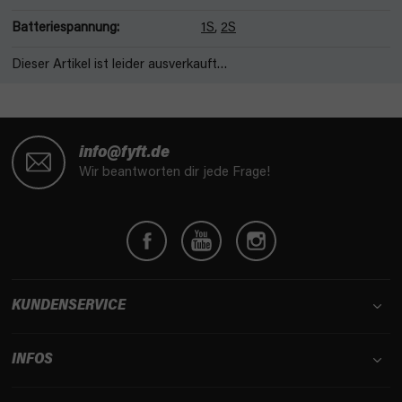
Batteriespannung
:
1S
,
2S
Dieser Artikel ist leider ausverkauft…
F
u
info@fyft.de
ß
Wir beantworten dir jede Frage!
z
e
i
l
e
KUNDENSERVICE
INFOS