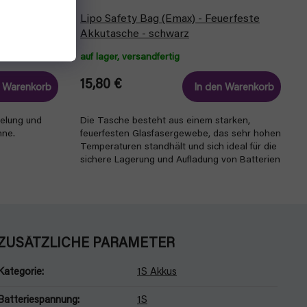
nsator am
Lipo Safety Bag (Emax) - Feuerfeste
Akkutasche - schwarz
auf lager, versandfertig
15,80 €
n Warenkorb
In den Warenkorb
belung und
Die Tasche besteht aus einem starken,
hne.
feuerfesten Glasfasergewebe, das sehr hohen
Temperaturen standhält und sich ideal für die
sichere Lagerung und Aufladung von Batterien
eignet.
ZUSÄTZLICHE PARAMETER
Kategorie
:
1S Akkus
Batteriespannung
:
1S