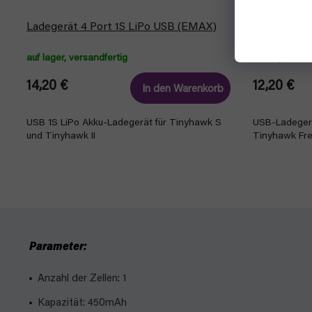
Ladegerät 4 Port 1S LiPo USB (EMAX)
Ladegerät 
auf lager, versandfertig
auf lager, ver
14,20 €
12,20 €
In den Warenkorb
USB 1S LiPo Akku-Ladegerät für Tinyhawk S
USB-Ladegerä
und Tinyhawk II
Tinyhawk Fre
Parameter:
Anzahl der Zellen: 1
Kapazität: 450mAh