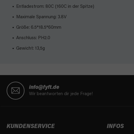
Entladestrom: 80C (160C in der Spitze)
Maximale Spannung: 3.8V
Größe: 6.5*18.5*60mm
Anschluss: PH2.0
Gewicht: 13,5g
F
u
info@fyft.de
ß
Wir beantworten dir jede Frage!
z
e
i
l
KUNDENSERVICE
INFOS
e