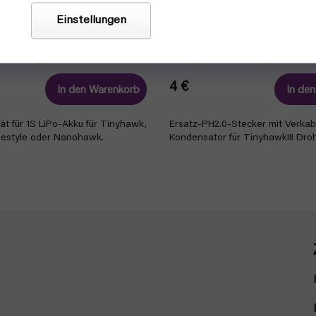
PH2.0-Anschluss mit Konde
Einstellungen
6 Port 1S LiPo USB (EMAX)
Tinyhawk III (Emax)
sandfertig
auf lager, versandfertig
4 €
In den Warenkorb
In de
t für 1S LiPo-Akku für Tinyhawk,
Ersatz-PH2.0-Stecker mit Verka
estyle oder Nanohawk.
Kondensator für TinyhawkIII Dro