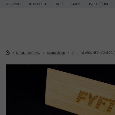
Zum
VERSAND
KONTAKTE
AGB
GDPR
IMPRESSUM
Inhalt
springen
Startseite
DRONE RACING
Drone akkus
1S
1S Akku 450mAh 80C 