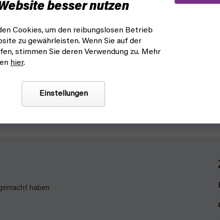
Website besser nutzen
02 10000Kv (GEPRC) - für
Motoren 0802SE 19500KV (
hne
4Stück für METEOR65
en Cookies, um den reibungslosen Betrieb
site zu gewährleisten. Wenn Sie auf der
sandfertig
wir warten auf nachlieferung
fen, stimmen Sie deren Verwendung zu. Mehr
44,30 €
nen
hier
.
In den Warenkorb
Satz von vier BetaFPV 0802SE 
rker und leichter GEPRC GR1102
Einstellungen
Motoren für 1S Whoop Drohnen 
r zum Bau einer Toothpick oder
METEOR65 und METEOR65 PRO
e.
t gemacht haben