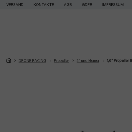
Zum
VERSAND
KONTAKTE
AGB
GDPR
IMPRESSUM
Inhalt
springen
Startseite
DRONE RACING
Propeller
2" und kleiner
1,6" Propeller