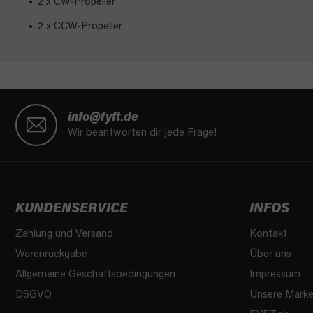
2 x CW-Propeller
2 x CCW-Propeller
F
u
info@fyft.de
ß
Wir beantworten dir jede Frage!
z
e
i
l
KUNDENSERVICE
INFOS
e
Zahlung und Versand
Kontakt
Warenrückgabe
Über uns
Allgemeine Geschäftsbedingungen
Impressum
DSGVO
Unsere Mark