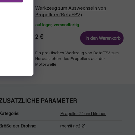
BETAFPV) -
Werkzeug zum Auswechseln von
Propellern (BetaFPV)
auf lager, versandfertig
2 €
Detail
In den Warenkorb
19500KV
Ein praktisches Werkzeug von BetaFPV zum
wie
Herausziehen des Propellers aus der
.
Motorwelle
ZUSÄTZLICHE PARAMETER
Kategorie
:
Propeller 2" und kleiner
Größe der Drohne
:
menší než 2"