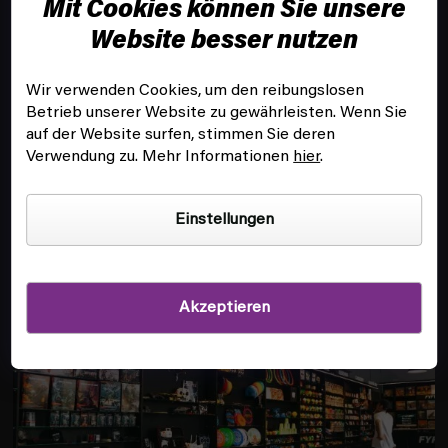
Mit Cookies können Sie unsere
e
i
Website besser nutzen
l
e
Wir verwenden Cookies, um den reibungslosen
Betrieb unserer Website zu gewährleisten. Wenn Sie
KUNDENSERVICE
auf der Website surfen, stimmen Sie deren
Verwendung zu. Mehr Informationen
hier
.
INFOS
Einstellungen
FILIALE UND SPIELSAAL IN PRAG
Akzeptieren