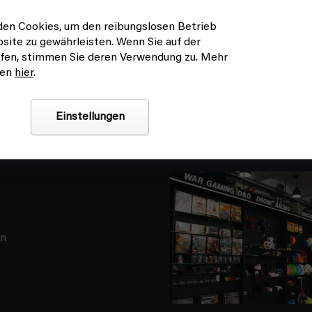
en Cookies, um den reibungslosen Betrieb
site zu gewährleisten. Wenn Sie auf der
fen, stimmen Sie deren Verwendung zu. Mehr
nen
hier
.
Einstellungen
FILIALE UND SPIELSA
en