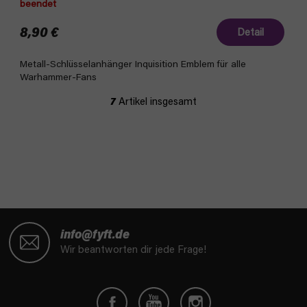
beendet
8,90 €
Detail
Metall-Schlüsselanhänger Inquisition Emblem für alle
Warhammer-Fans
7
Artikel insgesamt
S
t
e
u
e
r
e
l
F
e
u
info@fyft.de
m
ß
Wir beantworten dir jede Frage!
e
z
n
e
t
i
e