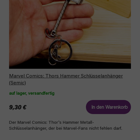
P
r
r
t
o
i
d
e
u
r
k
u
t
n
e
g
Marvel Comics: Thors Hammer Schlüsselanhänger
(Semic)
auf lager, versandfertig
9,30 €
In den Warenkorb
Der Marvel Comics: Thor's Hammer Metall-
Schlüsselanhänger, der bei Marvel-Fans nicht fehlen darf.