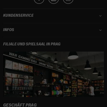
l
d
e
e
r
KUNDENSERVICE
L
i
INFOS
s
t
e
FILIALE UND SPIELSAAL IN PRAG
GESCHÄFT PRAG