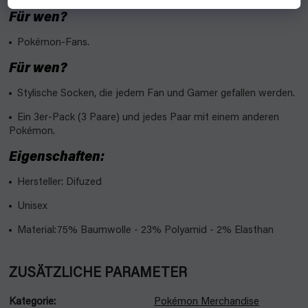
Für wen?
Pokémon-Fans.
Für wen?
Stylische Socken, die jedem Fan und Gamer gefallen werden.
Ein 3er-Pack (3 Paare) und jedes Paar mit einem anderen
Pokémon.
Eigenschaften:
Hersteller: Difuzed
Unisex
Material
:75% Baumwolle - 23% Polyamid - 2% Elasthan
ZUSÄTZLICHE PARAMETER
Kategorie
:
Pokémon Merchandise