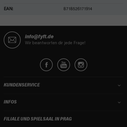
EAN
:
8718526171914
F
u
info@fyft.de
ß
Wir beantworten dir jede Frage!
z
e
i
l
e
KUNDENSERVICE
INFOS
FILIALE UND SPIELSAAL IN PRAG