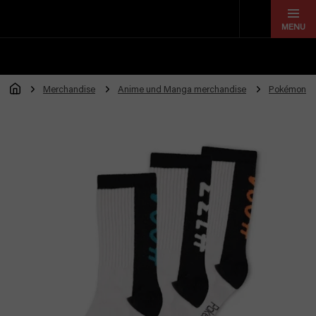
Zum
Inhalt
springen
Merchandise
Anime und Manga merchandise
Pokémon