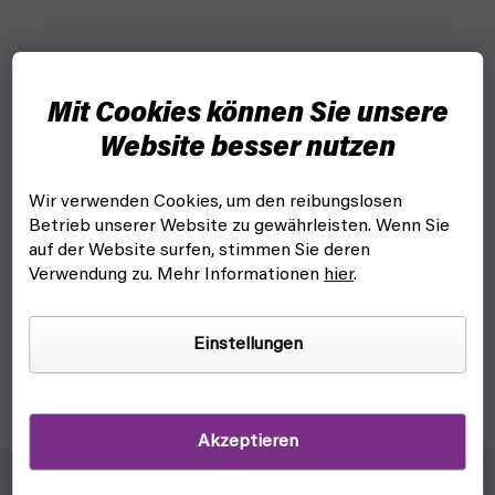
Mit Cookies können Sie unsere
Website besser nutzen
Wir verwenden Cookies, um den reibungslosen
Pokémon Snapback Jigglypuff - Mütze (Difuzed)
Betrieb unserer Website zu gewährleisten. Wenn Sie
auf der Website surfen, stimmen Sie deren
auf lager, versandfertig
Verwendung zu. Mehr Informationen
hier
.
24,30 €
In den Warenkorb
Einstellungen
Stylische Plüsch-Snapback-Mütze für alle Pokémon-Fans und
besonders für Jigglypuff.
Akzeptieren