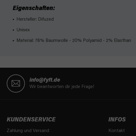
Eigenschaften:
Hersteller: Difuzed
Unisex
Material
: 78% Baumwolle - 20% Polyamid - 2% Elasthan
F
u
info@fyft.de
ß
Wir beantworten dir jede Frage!
z
e
i
l
KUNDENSERVICE
INFOS
e
Zahlung und Versand
Kontakt