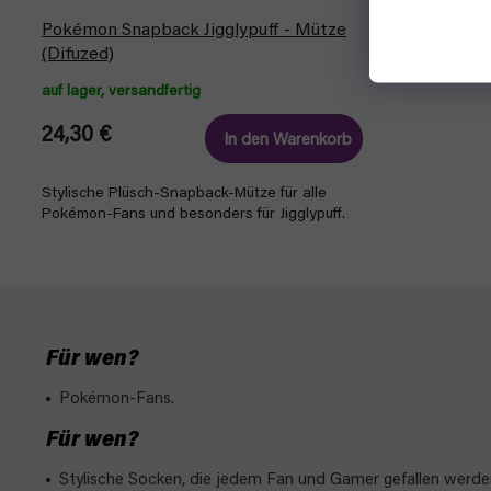
Pokémon Snapback Jigglypuff - Mütze
(Difuzed)
auf lager, versandfertig
24,30 €
In den Warenkorb
Stylische Plüsch-Snapback-Mütze für alle
Pokémon-Fans und besonders für Jigglypuff.
Für wen?
Pokémon-Fans.
Für wen?
Stylische Socken, die jedem Fan und Gamer gefallen werde