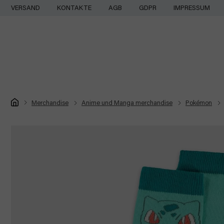
Zum
VERSAND
KONTAKTE
AGB
GDPR
IMPRESSUM
Inhalt
springen
Startseite
Merchandise
Anime und Manga merchandise
Pokémon