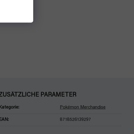
ZUSÄTZLICHE PARAMETER
Kategorie
:
Pokémon Merchandise
EAN
:
8718526139297