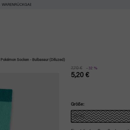
WARENRÜCKGABE
Pokémon Socken - Bulbasaur (Difuzed)
7,70 €
–32 %
5,20 €
Verkaufspreis:
Größe