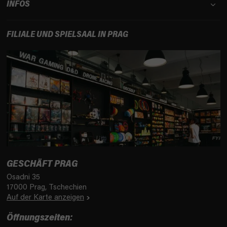
INFOS
s
t
e
FILIALE UND SPIELSAAL IN PRAG
GESCHÄFT PRAG
Osadni 35
17000 Prag, Tschechien
Auf der Karte anzeigen
Öffnungszeiten: