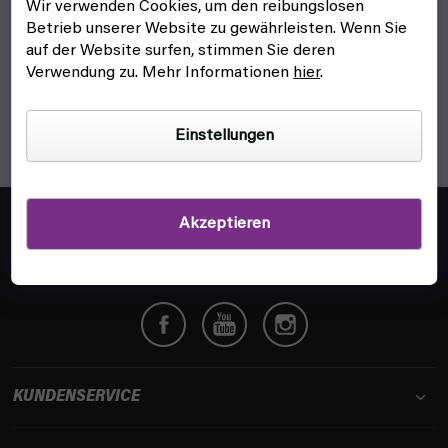
Wir verwenden Cookies, um den reibungslosen
Betrieb unserer Website zu gewährleisten. Wenn Sie
1
Artikel insgesamt
S
auf der Website surfen, stimmen Sie deren
t
Verwendung zu. Mehr Informationen
hier
.
e
u
e
Einstellungen
r
e
l
F
e
u
Akzeptieren
info@fyft.de
m
ß
Wir beantworten dir jede Frage!
e
z
n
e
t
i
e
l
d
e
e
r
KUNDENSERVICE
L
i