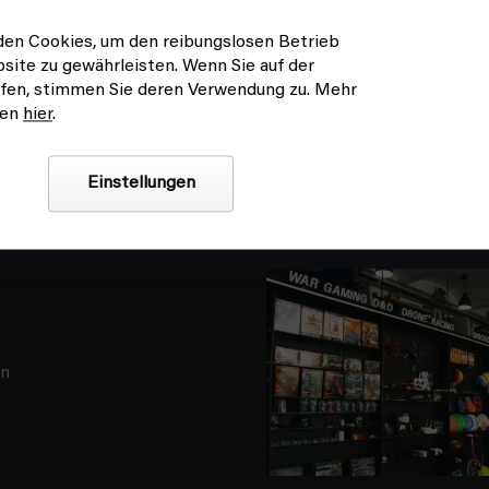
en Cookies, um den reibungslosen Betrieb
site zu gewährleisten. Wenn Sie auf der
fen, stimmen Sie deren Verwendung zu. Mehr
nen
hier
.
Einstellungen
FILIALE UND SPIELSA
en