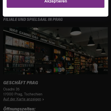
Akzeptieren
INFOS
FILIALE UND SPIELSAAL IN PRAG
GESCHÄFT PRAG
Osadni 35
17000 Prag, Tschechien
Auf der Karte anzeigen
Öffnungszeiten: