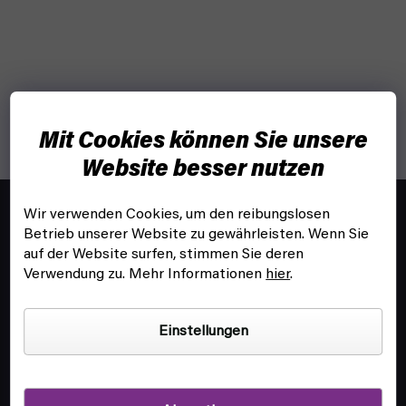
Mit Cookies können Sie unsere
Website besser nutzen
F
u
Wir verwenden Cookies, um den reibungslosen
info@fyft.de
ß
Betrieb unserer Website zu gewährleisten. Wenn Sie
Wir beantworten dir jede Frage!
z
auf der Website surfen, stimmen Sie deren
Verwendung zu. Mehr Informationen
hier
.
e
i
l
Einstellungen
e
KUNDENSERVICE