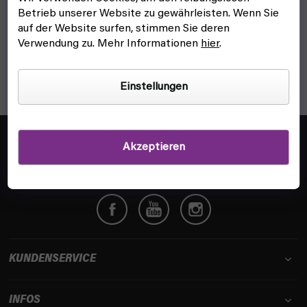
1
Artikel insgesamt
Betrieb unserer Website zu gewährleisten. Wenn Sie
S
auf der Website surfen, stimmen Sie deren
t
Verwendung zu. Mehr Informationen
hier
.
e
u
e
Einstellungen
r
e
l
F
e
u
info@fyft.de
Akzeptieren
m
ß
Wir beantworten dir jede Frage!
e
z
n
e
t
i
e
l
d
e
e
r
KUNDENSERVICE
L
i
INFOS
s