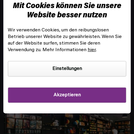
z
Mit Cookies können Sie unsere
e
Website besser nutzen
i
l
Wir verwenden Cookies, um den reibungslosen
e
Betrieb unserer Website zu gewährleisten. Wenn Sie
KUNDENSERVICE
auf der Website surfen, stimmen Sie deren
Verwendung zu. Mehr Informationen
hier
.
INFOS
Einstellungen
FILIALE UND SPIELSAAL IN PRAG
Akzeptieren