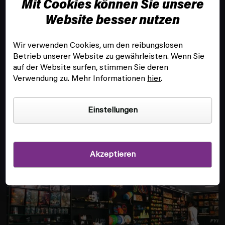
Mit Cookies können Sie unsere
e
i
Website besser nutzen
l
e
Wir verwenden Cookies, um den reibungslosen
Betrieb unserer Website zu gewährleisten. Wenn Sie
KUNDENSERVICE
auf der Website surfen, stimmen Sie deren
Verwendung zu. Mehr Informationen
hier
.
INFOS
Einstellungen
FILIALE UND SPIELSAAL IN PRAG
Akzeptieren