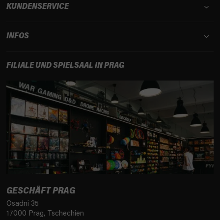
r
KUNDENSERVICE
L
i
INFOS
s
t
e
FILIALE UND SPIELSAAL IN PRAG
GESCHÄFT PRAG
Osadni 35
17000 Prag, Tschechien