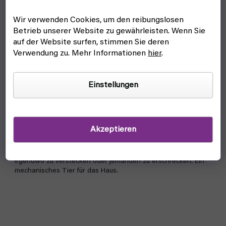
Wir verwenden Cookies, um den reibungslosen
Betrieb unserer Website zu gewährleisten. Wenn Sie
auf der Website surfen, stimmen Sie deren
Verwendung zu. Mehr Informationen
hier
.
HexBug Skorpion
Einstellungen
wir warten auf nachlieferung
16,20 €
Detail
Akzeptieren
Der HexBug Skorpion sieht lebendig aus und ist bereit, sich
irgendwo zu verstecken oder jemanden zu erschrecken. Ein
mechanisches Tier für das Haus.