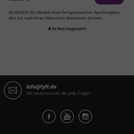
HEXMODS RC-Modell eines ferngesteuerten Sportwagens,
den Sie nach Ihren Wünschen abstimmen können.
4
Artikel insgesamt
S
t
e
u
e
r
e
l
F
e
u
info@fyft.de
m
ß
Wir beantworten dir jede Frage!
e
z
n
e
t
i
e
l
d
e
e