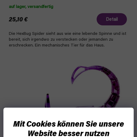
auf lager, versandfertig
25,10 €
Detail
Die HexBug Spider sieht aus wie eine lebende Spinne und ist
bereit, sich irgendwo zu verstecken oder jemanden zu
erschrecken. Ein mechanisches Tier für das Haus.
Mit Cookies können Sie unsere
Website besser nutzen