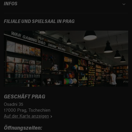
INFOS
s
t
e
FILIALE UND SPIELSAAL IN PRAG
GESCHÄFT PRAG
Osadni 35
17000 Prag, Tschechien
Auf der Karte anzeigen
Öffnungszeiten: