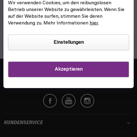
gewinnen.
Wir verwenden Cookies, um den reibungslosen
Betrieb unserer Website zu gewährleisten. Wenn Sie
1
Artikel insgesamt
S
auf der Website surfen, stimmen Sie deren
t
Verwendung zu. Mehr Informationen
hier
.
e
u
e
Einstellungen
r
e
l
F
e
u
Akzeptieren
info@fyft.de
m
ß
Wir beantworten dir jede Frage!
e
z
n
e
t
i
e
l
d
e
e
r
KUNDENSERVICE
L
i