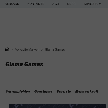
Zum
VERSAND
KONTAKTE
AGB
GDPR
IMPRESSUM
Inhalt
springen
Startseite
Verkaufte Marken
Glama Games
Glama Games
P
r
Wir empfehlen
Günstigste
Teuerste
Meistverkauft
o
L
d