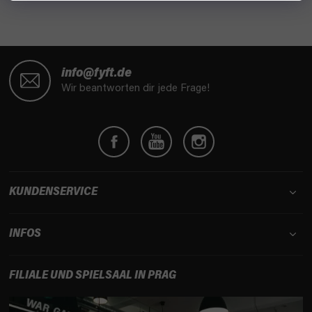
F
u
info@fyft.de
ß
Wir beantworten dir jede Frage!
z
e
i
l
e
KUNDENSERVICE
INFOS
FILIALE UND SPIELSAAL IN PRAG