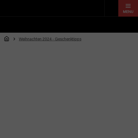
Zum
Inhalt
springen
Weihnachten 2024 - Geschenktipps