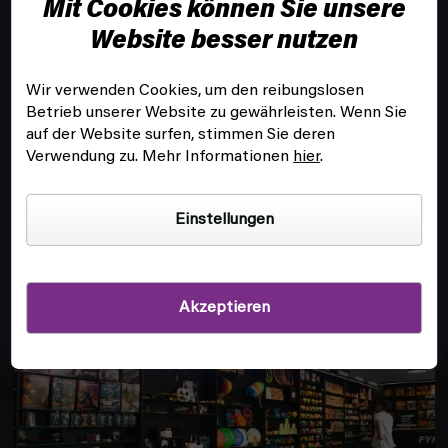
Mit Cookies können Sie unsere
e
i
Website besser nutzen
l
e
Wir verwenden Cookies, um den reibungslosen
Betrieb unserer Website zu gewährleisten. Wenn Sie
KUNDENSERVICE
auf der Website surfen, stimmen Sie deren
Verwendung zu. Mehr Informationen
hier
.
INFOS
Einstellungen
FILIALE UND SPIELSAAL IN PRAG
Akzeptieren