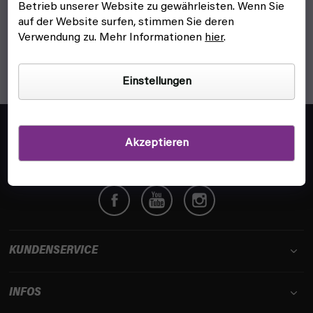
S
Betrieb unserer Website zu gewährleisten. Wenn Sie
t
auf der Website surfen, stimmen Sie deren
e
Verwendung zu. Mehr Informationen
hier
.
u
e
r
Einstellungen
e
l
F
e
u
info@fyft.de
m
Akzeptieren
ß
Wir beantworten dir jede Frage!
e
z
n
e
t
i
e
l
d
e
e
r
KUNDENSERVICE
L
i
INFOS
s
t