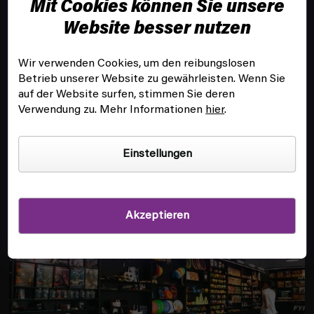
Mit Cookies können Sie unsere
e
i
Website besser nutzen
l
e
Wir verwenden Cookies, um den reibungslosen
Betrieb unserer Website zu gewährleisten. Wenn Sie
KUNDENSERVICE
auf der Website surfen, stimmen Sie deren
Verwendung zu. Mehr Informationen
hier
.
INFOS
Einstellungen
FILIALE UND SPIELSAAL IN PRAG
Akzeptieren