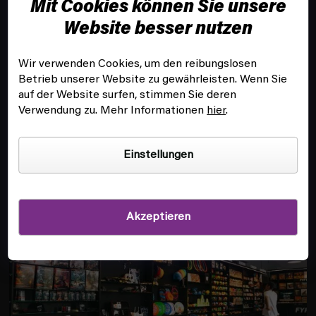
Mit Cookies können Sie unsere
e
i
Website besser nutzen
l
e
Wir verwenden Cookies, um den reibungslosen
Betrieb unserer Website zu gewährleisten. Wenn Sie
KUNDENSERVICE
auf der Website surfen, stimmen Sie deren
Verwendung zu. Mehr Informationen
hier
.
INFOS
Einstellungen
FILIALE UND SPIELSAAL IN PRAG
Akzeptieren