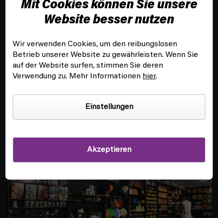
Mit Cookies können Sie unsere
e
i
Website besser nutzen
l
e
Wir verwenden Cookies, um den reibungslosen
Betrieb unserer Website zu gewährleisten. Wenn Sie
KUNDENSERVICE
auf der Website surfen, stimmen Sie deren
Verwendung zu. Mehr Informationen
hier
.
INFOS
Einstellungen
FILIALE UND SPIELSAAL IN PRAG
Akzeptieren