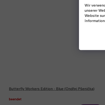
Wir verwend
unserer Web
Website sur
Informatio
Butterfly Workers Edition - Blue (Ondřej Pšenička)
beendet