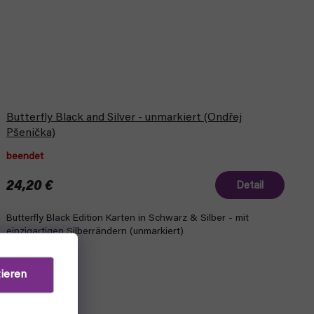
Butterfly Black and Silver - unmarkiert (Ondřej
Pšenička)
beendet
24,20 €
Detail
Butterfly Black Edition Karten in Schwarz & Silber - mit
einzigartigen Silberrändern (unmarkiert)
ieren