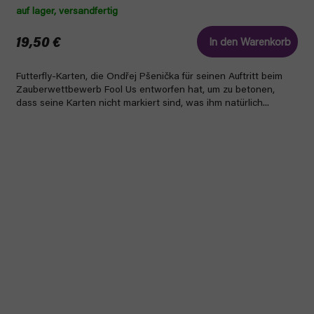
auf lager, versandfertig
19,50 €
In den Warenkorb
Futterfly-Karten, die Ondřej Pšenička für seinen Auftritt beim
Zauberwettbewerb Fool Us entworfen hat, um zu betonen,
dass seine Karten nicht markiert sind, was ihm natürlich...