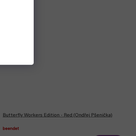
Butterfly Workers Edition - Red (Ondřej Pšenička)
beendet