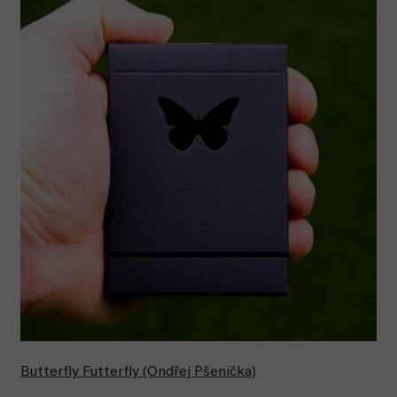
Butterfly Futterfly (Ondřej Pšenička)