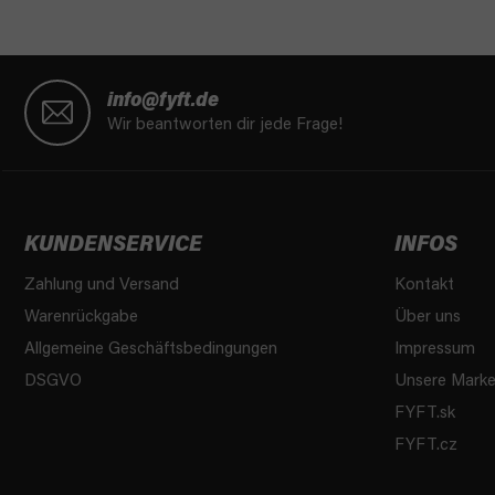
F
u
info@fyft.de
ß
Wir beantworten dir jede Frage!
z
e
i
l
KUNDENSERVICE
INFOS
e
Zahlung und Versand
Kontakt
Warenrückgabe
Über uns
Allgemeine Geschäftsbedingungen
Impressum
DSGVO
Unsere Mark
FYFT.sk
FYFT.cz