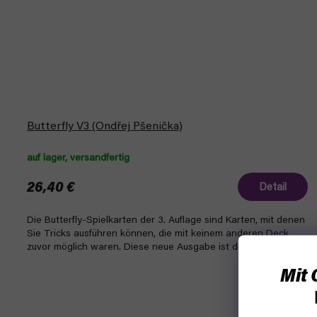
Butterfly V3 (Ondřej Pšenička)
auf lager, versandfertig
26,40 €
Detail
Die Butterfly-Spielkarten der 3. Auflage sind Karten, mit denen
Sie Tricks ausführen können, die mit keinem anderen Deck
zuvor möglich waren. Diese neue Ausgabe ist dünner und...
Mit 