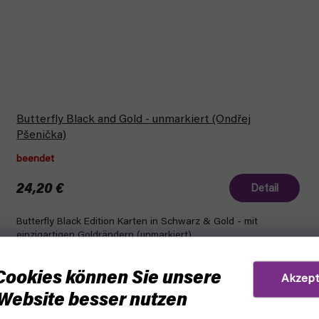
Butterfly Black and Gold - unmarkiert (Ondřej
Pšenička)
beendet
24,20 €
Detail
Butterfly Black Edition Karten in Schwarz & Gold - mit
einzigartigen Goldrändern (unmarkiert)
Cookies können Sie unsere
Akzept
Website besser nutzen