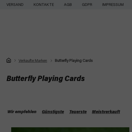
Zum
VERSAND
KONTAKTE
AGB
GDPR
IMPRESSUM
Inhalt
springen
Startseite
Verkaufte Marken
Butterfly Playing Cards
Butterfly Playing Cards
P
r
Wir empfehlen
Günstigste
Teuerste
Meistverkauft
o
L
d