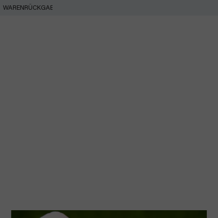
WARENRÜCKGABE