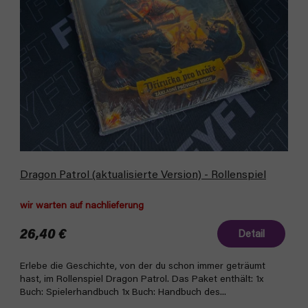
P
r
r
t
o
i
d
e
u
r
k
u
t
n
e
g
Dragon Patrol (aktualisierte Version) - Rollenspiel
wir warten auf nachlieferung
26,40 €
Detail
Erlebe die Geschichte, von der du schon immer geträumt
hast, im Rollenspiel Dragon Patrol. Das Paket enthält: 1x
Buch: Spielerhandbuch 1x Buch: Handbuch des...