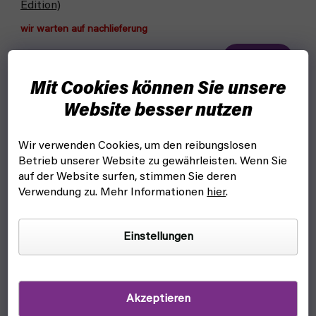
Edition)
wir warten auf nachlieferung
48 €
Detail
Mit Cookies können Sie unsere
Erleben Sie die Geschichte, von der Sie schon immer
geträumt haben, im Dragon Patrol-Rollenspiel. Limitierte
Website besser nutzen
Ausgabe der erweiterten Regeln (Hardcover). Das Paket
enthält:...
Wir verwenden Cookies, um den reibungslosen
Betrieb unserer Website zu gewährleisten. Wenn Sie
auf der Website surfen, stimmen Sie deren
Verwendung zu. Mehr Informationen
hier
.
Einstellungen
Akzeptieren