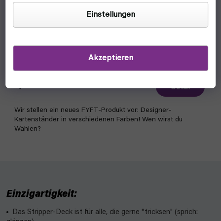
Einstellungen
FYFT Kartenständer
Akzeptieren
auf lager, versandfertig
0,80 €
Detail
Wir stellen ein neues FYFT-Produkt vor: Designer-
Kartenständer in verschiedenen Farben! Wen wirst du
Wählen?
Einzigartigkeit:
Das Stripper-Deck ist für alle, die gerne "tricksen" (sprich: