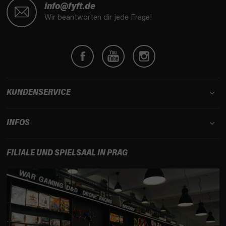
u
info@fyft.de
ß
Wir beantworten dir jede Frage!
z
e
i
l
e
KUNDENSERVICE
INFOS
FILIALE UND SPIELSAAL IN PRAG