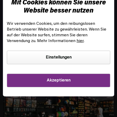
Mit Cookies können Sie unsere
e
i
Website besser nutzen
l
e
Wir verwenden Cookies, um den reibungslosen
Betrieb unserer Website zu gewährleisten. Wenn Sie
KUNDENSERVICE
auf der Website surfen, stimmen Sie deren
Verwendung zu. Mehr Informationen
hier
.
INFOS
Einstellungen
FILIALE UND SPIELSAAL IN PRAG
Akzeptieren