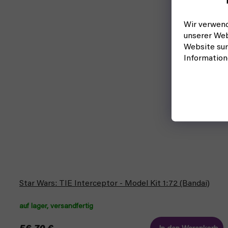
Wir verwend
unserer Web
Website sur
Informatio
Star Wars: TIE Interceptor - Model Kit 1:72 (Bandai)
auf lager, versandfertig