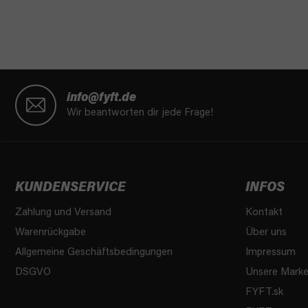
F
u
info@fyft.de
ß
Wir beantworten dir jede Frage!
z
e
i
l
KUNDENSERVICE
INFOS
e
Zahlung und Versand
Kontakt
Warenrückgabe
Über uns
Allgemeine Geschäftsbedingungen
Impressum
DSGVO
Unsere Mark
FYFT.sk