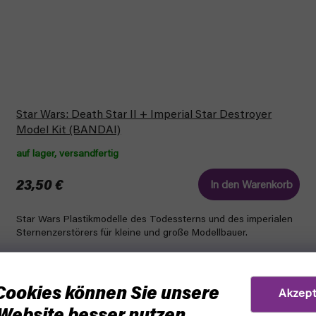
Star Wars: Death Star II + Imperial Star Destroyer
Model Kit (BANDAI)
auf lager, versandfertig
23,50 €
In den Warenkorb
Star Wars Plastikmodelle des Todessterns und des imperialen
Sternenzerstörers für kleine und große Modellbauer.
Cookies können Sie unsere
Akzept