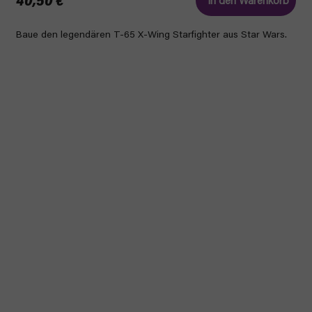
40,50 €
In den Warenkorb
Baue den legendären T-65 X-Wing Starfighter aus Star Wars.