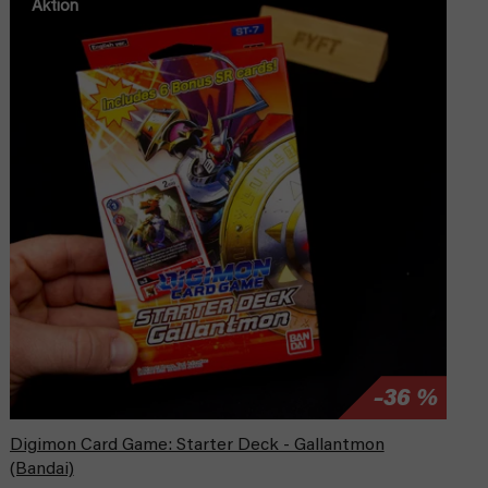
Aktion
–36 %
Digimon Card Game: Starter Deck - Gallantmon
(Bandai)