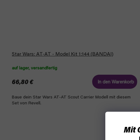
Star Wars: AT-AT - Model Kit 1:144 (BANDAI)
auf lager, versandfertig
66,80 €
In den Warenkorb
Baue dein Star Wars AT-AT Scout Carrier Modell mit diesem
Set von Revell.
Mit 