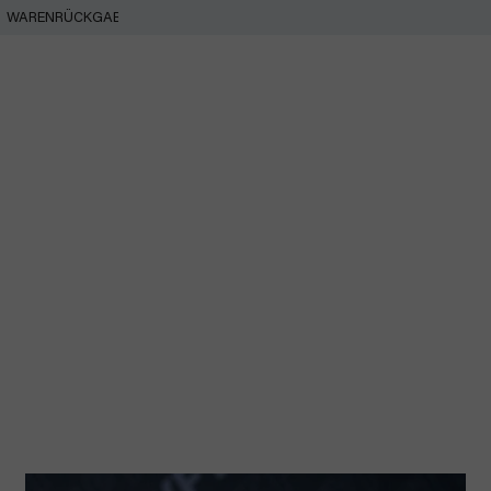
WARENRÜCKGABE