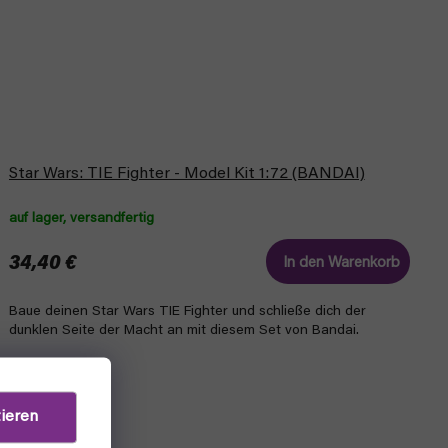
Star Wars: TIE Fighter - Model Kit 1:72 (BANDAI)
auf lager, versandfertig
34,40 €
In den Warenkorb
Baue deinen Star Wars TIE Fighter und schließe dich der
dunklen Seite der Macht an mit diesem Set von Bandai.
ieren