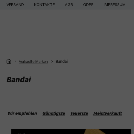
Zum
VERSAND
KONTAKTE
AGB
GDPR
IMPRESSUM
Inhalt
springen
Startseite
Verkaufte Marken
Bandai
Bandai
P
r
Wir empfehlen
Günstigste
Teuerste
Meistverkauft
o
L
d