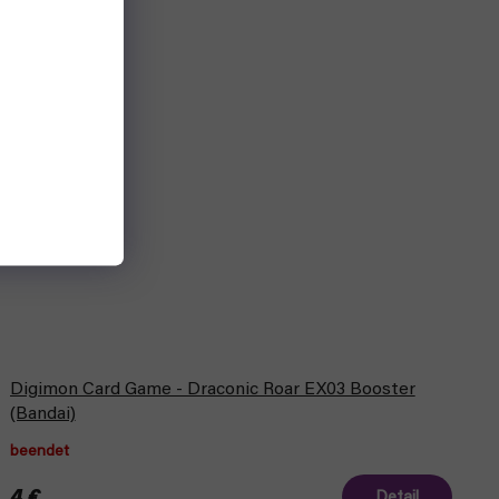
Digimon Card Game - Draconic Roar EX03 Booster
(Bandai)
beendet
Detail