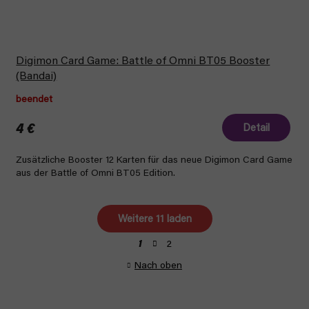
Digimon Card Game: Battle of Omni BT05 Booster
(Bandai)
beendet
4 €
Detail
Zusätzliche Booster 12 Karten für das neue Digimon Card Game
aus der Battle of Omni BT05 Edition.
Weitere 11 laden
P
2
1
S
a
t
g
Nach oben
e
i
n
u
i
e