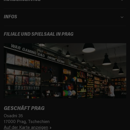
L
i
INFOS
s
t
e
FILIALE UND SPIELSAAL IN PRAG
GESCHÄFT PRAG
Osadni 35
17000 Prag, Tschechien
Auf der Karte anzeigen