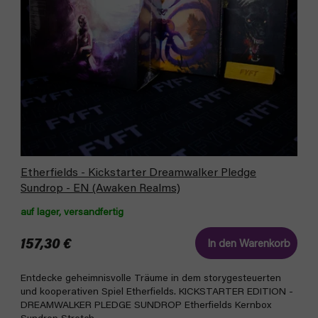
P
r
r
t
o
i
d
e
u
r
k
u
t
n
e
g
Etherfields - Kickstarter Dreamwalker Pledge
Sundrop - EN (Awaken Realms)
auf lager, versandfertig
157,30 €
In den Warenkorb
Entdecke geheimnisvolle Träume in dem storygesteuerten
und kooperativen Spiel Etherfields. KICKSTARTER EDITION -
DREAMWALKER PLEDGE SUNDROP Etherfields Kernbox