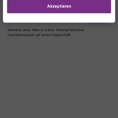
Akzeptieren
wir warten auf nachlieferung
121,20 €
Detail
Nemesis alias Alien in a box. Atmosphärisches
Überlebensspiel auf einem Raumschiff.