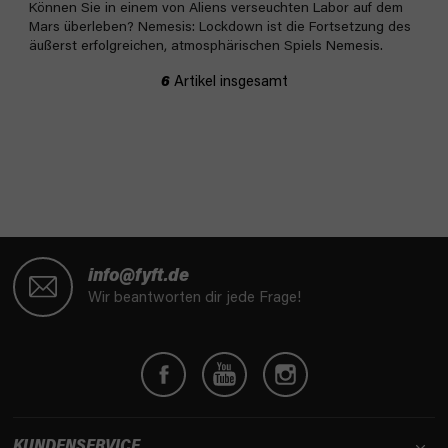
Können Sie in einem von Aliens verseuchten Labor auf dem
Mars überleben? Nemesis: Lockdown ist die Fortsetzung des
äußerst erfolgreichen, atmosphärischen Spiels Nemesis.
6
Artikel insgesamt
S
t
e
u
e
r
e
l
F
e
u
info@fyft.de
m
ß
Wir beantworten dir jede Frage!
e
z
n
e
t
i
e
l
d
e
e
r
KUNDENSERVICE