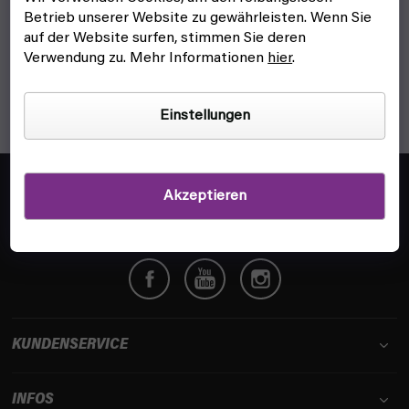
1
Artikel insgesamt
Betrieb unserer Website zu gewährleisten. Wenn Sie
S
auf der Website surfen, stimmen Sie deren
t
Verwendung zu. Mehr Informationen
hier
.
e
u
e
Einstellungen
r
e
l
F
e
u
info@fyft.de
Akzeptieren
m
ß
Wir beantworten dir jede Frage!
e
z
n
e
t
i
e
l
d
e
e
r
KUNDENSERVICE
L
i
INFOS
s