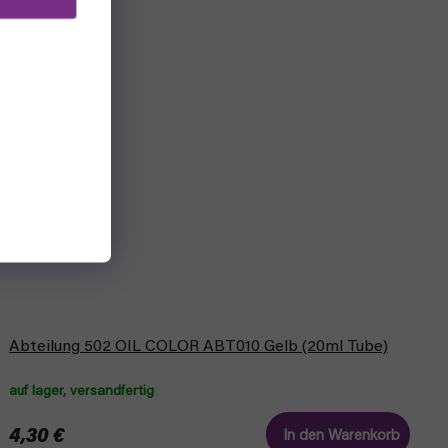
Abteilung 502 OIL COLOR ABT010 Gelb (20ml Tube)
auf lager, versandfertig
4,30 €
In den Warenkorb