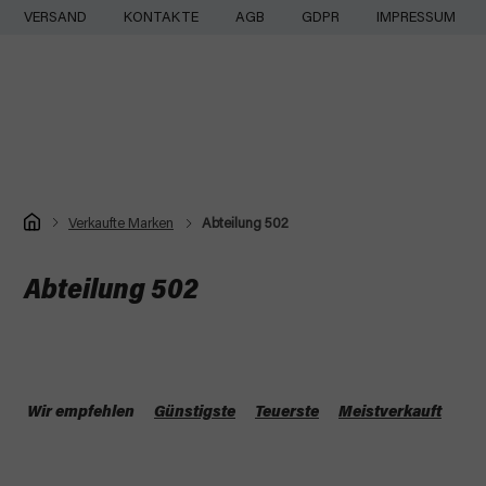
Zum
VERSAND
KONTAKTE
AGB
GDPR
IMPRESSUM
Inhalt
springen
Startseite
Verkaufte Marken
Abteilung 502
Abteilung 502
P
r
Wir empfehlen
Günstigste
Teuerste
Meistverkauft
o
L
d