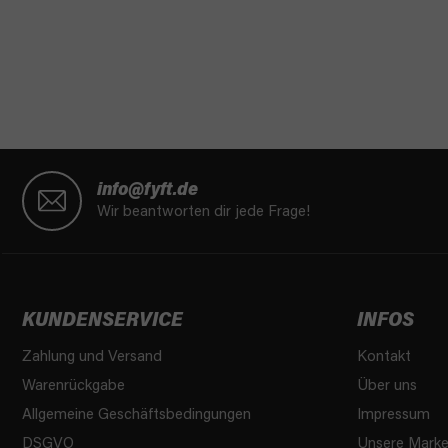
F
u
info@fyft.de
ß
Wir beantworten dir jede Frage!
z
e
i
l
KUNDENSERVICE
INFOS
e
Zahlung und Versand
Kontakt
Warenrückgabe
Über uns
Allgemeine Geschäftsbedingungen
Impressum
DSGVO
Unsere Mark