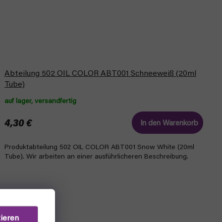
Abteilung 502 OIL COLOR ABT001 Schneeweiß (20ml
Tube)
auf lager, versandfertig
4,30 €
In den Warenkorb
Produktabteilung 502 OIL COLOR ABT001 Snow White (20ml
Tube). Wir arbeiten an einer ausführlicheren Beschreibung.
ieren