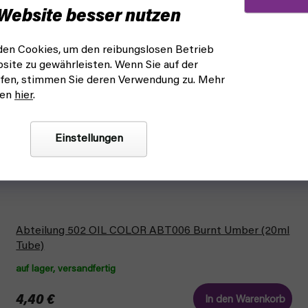
Website besser nutzen
en Cookies, um den reibungslosen Betrieb
site zu gewährleisten. Wenn Sie auf der
fen, stimmen Sie deren Verwendung zu. Mehr
nen
hier
.
Einstellungen
Abteilung 502 OIL COLOR ABT006 Burnt Umber (20ml
Tube)
auf lager, versandfertig
4,40 €
In den Warenkorb