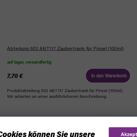
Abteilung 502 ABT117 Zaubertrank für Pinsel (100ml)
auf lager, versandfertig
7,70 €
In den Warenkorb
Produktabteilung 502 ABT117 Zaubertrank für Pinsel (100ml).
Wir arbeiten an einer ausführlicheren Beschreibung.
Cookies können Sie unsere
Akzept