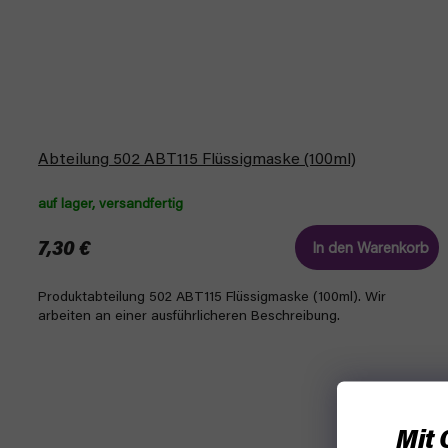
Abteilung 502 ABT115 Flüssigmaske (100ml)
auf lager, versandfertig
7,30 €
In den Warenkorb
Produktabteilung 502 ABT115 Flüssigmaske (100ml). Wir
arbeiten an einer ausführlicheren Beschreibung.
Mit 