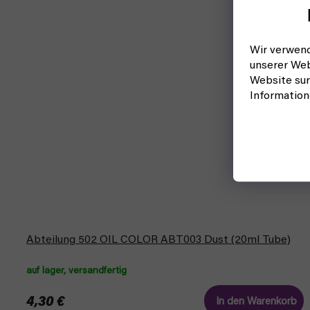
Wir verwend
unserer Web
Website sur
Informatio
Abteilung 502 OIL COLOR ABT003 Dust (20ml Tube)
auf lager, versandfertig
4,30 €
In den Warenkorb