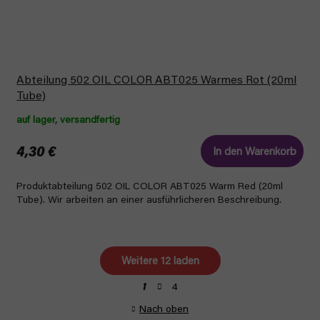
Abteilung 502 OIL COLOR ABT025 Warmes Rot (20ml
Tube)
auf lager, versandfertig
4,30 €
In den Warenkorb
Produktabteilung 502 OIL COLOR ABT025 Warm Red (20ml
Tube). Wir arbeiten an einer ausführlicheren Beschreibung.
Weitere 12 laden
P
4
1
S
a
t
g
Nach oben