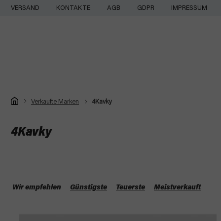
Zum
VERSAND
KONTAKTE
AGB
GDPR
IMPRESSUM
Inhalt
springen
Startseite
Verkaufte Marken
4Kavky
4Kavky
P
r
Wir empfehlen
Günstigste
Teuerste
Meistverkauft
o
L
d